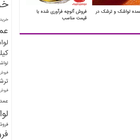
خر
مده لواشک و ترشک در
فروش آلوچه فرآوری شده با
قیمت مناسب
خرید
عم
لوا
کیل
لواش
فروش 
ترش
فروش 
عمد
لو
فروش
فر