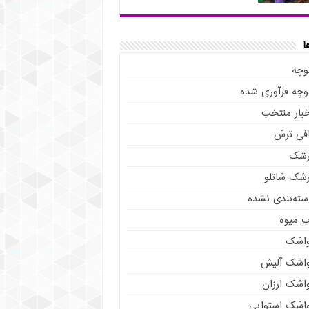
ا
وچه
لوچه فرآوری شده
خبار منتخب
افی ترش
رشک
رشک شاتلو
سته‌بندی نشده
ب میوه
واشک
واشک آلیش
واشک ارزان
واشک استوایی