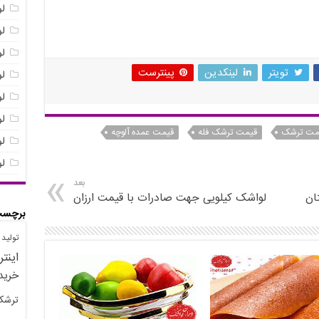
ل
ل
ل
تویتر
لینکدین
پینترست
ل
ل
ل
مت ترشک
قیمت ترشک فله
قیمت عمده آلوچه
ل
ل
بعد
ان
لواشک کیلویی جهت صادرات با قیمت ارزان
برچسب
تولید
اینت
خرید
ترش