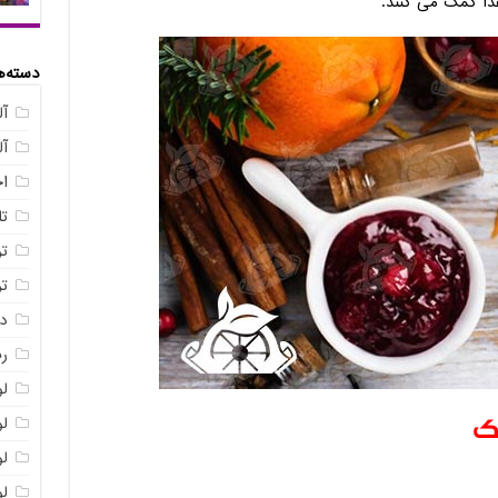
ذا کمک می کنند.
دسته‌ه
آل
آ
ا
ت
ت
ت
د
ر
ل
ک
ل
ل
ل